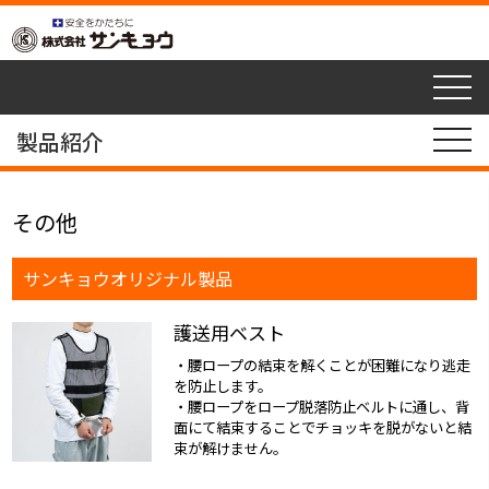
togg
navi
製品紹介
その他
サンキョウオリジナル製品
護送用ベスト
・腰ロープの結束を解くことが困難になり逃走
を防止します。
・腰ロープをロープ脱落防止ベルトに通し、背
面にて結束することでチョッキを脱がないと結
束が解けません。